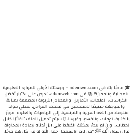
🎓 مرحبًا بك في ademweb.com – وجهتك الأولى للموارد التعليمية
المجانية والمميزة! 📚 في ademweb.com، نحرص على اختيار أفضل
الكراسات، الملفات، التمارين، والمصادر التربوية المصممة بعناية،
والموجهة خصيصًا للمتعلمين في مختلف المراحل. نغطي مواد
متنوعة: من اللغة العربية والفرنسية، إلى الرياضيات والعلوم، مرورًا
بالكتابة، الإملاء، والفهم، وغيرها. 🖱️ سيتم تحميل الملف تلقائيًا خلال
لحظات... وإن لم يبدأ، يمكنك الضغط على الزر أدناه لإعادة المحاولة.
قال رسول الله ﷺ: "من لزم الاستغفار جعل الله له من كل همٍ فرجًا،