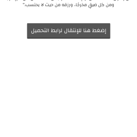
ومن كل ضيقٍ مخرجًا، ورزقه من حيث لا يحتسب."
إضغط هنا للإنتقال لرابط التحميل