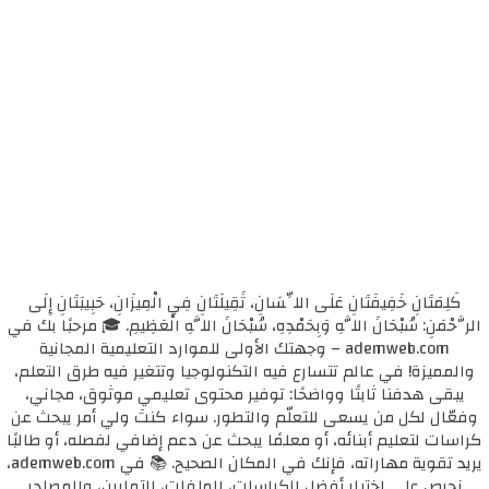
كَلِمَتَانِ خَفِيفَتَانِ عَلَى اللِّسَانِ، ثَقِيلَتَانِ فِي الْمِيزَانِ، حَبِيبَتَانِ إِلَى
الرَّحْمَنِ: سُبْحَانَ اللَّهِ وَبِحَمْدِهِ، سُبْحَانَ اللَّهِ الْعَظِيمِ. 🎓 مرحبًا بك في
ademweb.com – وجهتك الأولى للموارد التعليمية المجانية
والمميزة! في عالم تتسارع فيه التكنولوجيا وتتغير فيه طرق التعلم،
يبقى هدفنا ثابتًا وواضحًا: توفير محتوى تعليمي موثوق، مجاني،
وفعّال لكل من يسعى للتعلّم والتطور. سواء كنتَ ولي أمر يبحث عن
كراسات لتعليم أبنائه، أو معلمًا يبحث عن دعم إضافي لفصله، أو طالبًا
يريد تقوية مهاراته، فإنك في المكان الصحيح. 📚 في ademweb.com،
نحرص على اختيار أفضل الكراسات، الملفات، التمارين، والمصادر