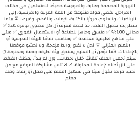
التربوية المصممة بعناية، والموجهة خصيصًا للمتعلمين في مختلف
المراحل. نغطي مواد متنوعة: من اللغة العربية والفرنسية، إلى
الرياضيات والعلوم، مرورًا بالكتابة، الإملاء، والفهم، وغيرها. ⏳ بينما
تنتظر بدء تحميل الملف، خذ لحظة لتعرف أن كل محتوى نوفره هنا: ✅
مجاني 100٪ ✅ منسق وجاهز للطباعة أو الاستعمال الفوري ✅ مبني
على مناهج تعليمية معتمدة ✅ ومناسب تمامًا للبيئة المدرسية أو
التعلم المنزلي 💡 نحن لا نضع روابط مزعجة، ولا نحشو موقعنا
بالإعلانات. لأننا نؤمن أن التعليم يستحق بيئة نظيفة وآمنة ومحترمة. 🖱️
سيتم تحميل الملف تلقائيًا خلال لحظات... وإن لم يبدأ، يمكنك الضغط
على الزر أدناه لإعادة المحاولة. 📌 لا تنس مشاركة الموقع مع من
تحب، فربما تكون سببًا في تسهيل التعلم على طفل أو إنقاذ وقت
معلم.