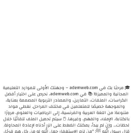
🎓 مرحبًا بك في ademweb.com – وجهتك الأولى للموارد التعليمية
المجانية والمميزة! 📚 في ademweb.com، نحرص على اختيار أفضل
الكراسات، الملفات، التمارين، والمصادر التربوية المصممة بعناية،
والموجهة خصيصًا للمتعلمين في مختلف المراحل. نغطي مواد
متنوعة: من اللغة العربية والفرنسية، إلى الرياضيات والعلوم، مرورًا
بالكتابة، الإملاء، والفهم، وغيرها. 🖱️ سيتم تحميل الملف تلقائيًا خلال
لحظات... وإن لم يبدأ، يمكنك الضغط على الزر أدناه لإعادة المحاولة.
قال رسول الله ﷺ: "من لزم الاستغفار جعل الله له من كل همٍ فرجًا،