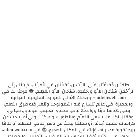
كَلِمَتَانِ خَفِيفَتَانِ عَلَى اللِّسَانِ، ثَقِيلَتَانِ فِي الْمِيزَانِ، حَبِيبَتَانِ إِلَى
الرَّحْمَنِ: سُبْحَانَ اللَّهِ وَبِحَمْدِهِ، سُبْحَانَ اللَّهِ الْعَظِيمِ. 🎓 مرحبًا بك في
ademweb.com – وجهتك الأولى للموارد التعليمية المجانية
والمميزة! في عالم تتسارع فيه التكنولوجيا وتتغير فيه طرق التعلم،
يبقى هدفنا ثابتًا وواضحًا: توفير محتوى تعليمي موثوق، مجاني،
وفعّال لكل من يسعى للتعلّم والتطور. سواء كنتَ ولي أمر يبحث عن
كراسات لتعليم أبنائه، أو معلمًا يبحث عن دعم إضافي لفصله، أو طالبًا
يريد تقوية مهاراته، فإنك في المكان الصحيح. 📚 في ademweb.com،
نحرص على اختيار أفضل الكراسات، الملفات، التمارين، والمصادر