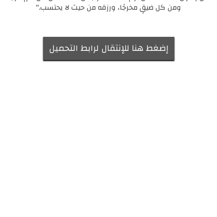
ومن كل ضيقٍ مخرجًا، ورزقه من حيث لا يحتسب."
إضغط هنا للإنتقال لرابط التحميل