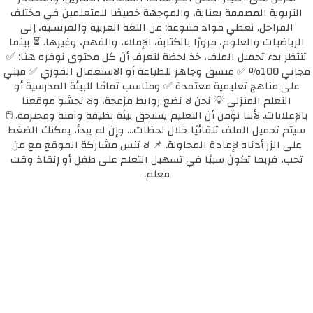
التربوية المصممة بعناية، والموجهة خصيصًا للمتعلمين في مختلف
المراحل. نغطي مواد متنوعة: من اللغة العربية والفرنسية، إلى
الرياضيات والعلوم، مرورًا بالكتابة، الإملاء، والفهم، وغيرها. ⏳ بينما
تنتظر بدء تحميل الملف، خذ لحظة لتعرف أن كل محتوى نوفره هنا: ✅
مجاني 100٪ ✅ منسق وجاهز للطباعة أو الاستعمال الفوري ✅ مبني
على مناهج تعليمية معتمدة ✅ ومناسب تمامًا للبيئة المدرسية أو
التعلم المنزلي 💡 نحن لا نضع روابط مزعجة، ولا نحشو موقعنا
بالإعلانات. لأننا نؤمن أن التعليم يستحق بيئة نظيفة وآمنة ومحترمة. 🖱️
سيتم تحميل الملف تلقائيًا خلال لحظات... وإن لم يبدأ، يمكنك الضغط
على الزر أدناه لإعادة المحاولة. 📌 لا تنس مشاركة الموقع مع من
تحب، فربما تكون سببًا في تسهيل التعلم على طفل أو إنقاذ وقت
معلم.