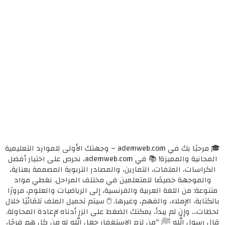
🎓 مرحبًا بك في ademweb.com – وجهتك الأولى للموارد التعليمية
المجانية والمميزة! 📚 في ademweb.com، نحرص على اختيار أفضل
الكراسات، الملفات، التمارين، والمصادر التربوية المصممة بعناية،
والموجهة خصيصًا للمتعلمين في مختلف المراحل. نغطي مواد
متنوعة: من اللغة العربية والفرنسية، إلى الرياضيات والعلوم، مرورًا
بالكتابة، الإملاء، والفهم، وغيرها. 🖱️ سيتم تحميل الملف تلقائيًا خلال
لحظات... وإن لم يبدأ، يمكنك الضغط على الزر أدناه لإعادة المحاولة.
قال رسول الله ﷺ: "من لزم الاستغفار جعل الله له من كل همٍ فرجًا،