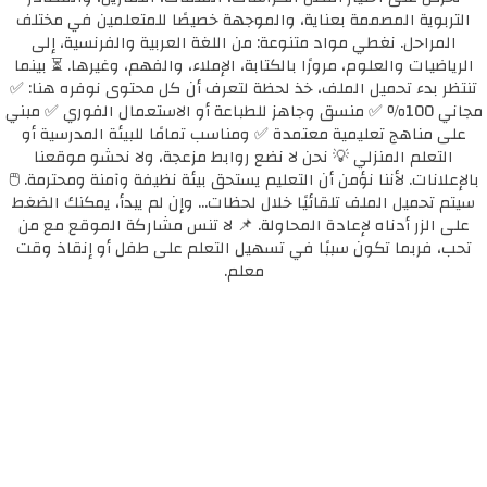
التربوية المصممة بعناية، والموجهة خصيصًا للمتعلمين في مختلف
المراحل. نغطي مواد متنوعة: من اللغة العربية والفرنسية، إلى
الرياضيات والعلوم، مرورًا بالكتابة، الإملاء، والفهم، وغيرها. ⏳ بينما
تنتظر بدء تحميل الملف، خذ لحظة لتعرف أن كل محتوى نوفره هنا: ✅
مجاني 100٪ ✅ منسق وجاهز للطباعة أو الاستعمال الفوري ✅ مبني
على مناهج تعليمية معتمدة ✅ ومناسب تمامًا للبيئة المدرسية أو
التعلم المنزلي 💡 نحن لا نضع روابط مزعجة، ولا نحشو موقعنا
بالإعلانات. لأننا نؤمن أن التعليم يستحق بيئة نظيفة وآمنة ومحترمة. 🖱️
سيتم تحميل الملف تلقائيًا خلال لحظات... وإن لم يبدأ، يمكنك الضغط
على الزر أدناه لإعادة المحاولة. 📌 لا تنس مشاركة الموقع مع من
تحب، فربما تكون سببًا في تسهيل التعلم على طفل أو إنقاذ وقت
معلم.