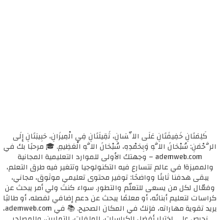
كَلِمَتَانِ خَفِيفَتَانِ عَلَى اللِّسَانِ، ثَقِيلَتَانِ فِي الْمِيزَانِ، حَبِيبَتَانِ إِلَى
الرَّحْمَنِ: سُبْحَانَ اللَّهِ وَبِحَمْدِهِ، سُبْحَانَ اللَّهِ الْعَظِيمِ. 🎓 مرحبًا بك في
ademweb.com – وجهتك الأولى للموارد التعليمية المجانية
والمميزة! في عالم تتسارع فيه التكنولوجيا وتتغير فيه طرق التعلم،
يبقى هدفنا ثابتًا وواضحًا: توفير محتوى تعليمي موثوق، مجاني،
وفعّال لكل من يسعى للتعلّم والتطور. سواء كنتَ ولي أمر يبحث عن
كراسات لتعليم أبنائه، أو معلمًا يبحث عن دعم إضافي لفصله، أو طالبًا
يريد تقوية مهاراته، فإنك في المكان الصحيح. 📚 في ademweb.com،
نحرص على اختيار أفضل الكراسات، الملفات، التمارين، والمصادر