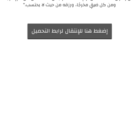
ومن كل ضيقٍ مخرجًا، ورزقه من حيث لا يحتسب."
إضغط هنا للإنتقال لرابط التحميل