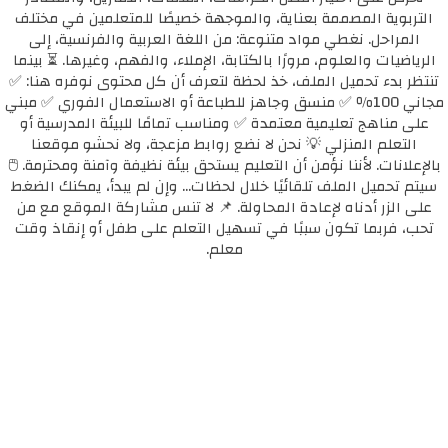
التربوية المصممة بعناية، والموجهة خصيصًا للمتعلمين في مختلف
المراحل. نغطي مواد متنوعة: من اللغة العربية والفرنسية، إلى
الرياضيات والعلوم، مرورًا بالكتابة، الإملاء، والفهم، وغيرها. ⏳ بينما
تنتظر بدء تحميل الملف، خذ لحظة لتعرف أن كل محتوى نوفره هنا: ✅
مجاني 100٪ ✅ منسق وجاهز للطباعة أو الاستعمال الفوري ✅ مبني
على مناهج تعليمية معتمدة ✅ ومناسب تمامًا للبيئة المدرسية أو
التعلم المنزلي 💡 نحن لا نضع روابط مزعجة، ولا نحشو موقعنا
بالإعلانات. لأننا نؤمن أن التعليم يستحق بيئة نظيفة وآمنة ومحترمة. 🖱️
سيتم تحميل الملف تلقائيًا خلال لحظات... وإن لم يبدأ، يمكنك الضغط
على الزر أدناه لإعادة المحاولة. 📌 لا تنس مشاركة الموقع مع من
تحب، فربما تكون سببًا في تسهيل التعلم على طفل أو إنقاذ وقت
معلم.