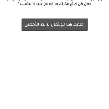
ومن كل ضيقٍ مخرجًا، ورزقه من حيث لا يحتسب."
إضغط هنا للإنتقال لرابط التحميل