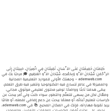
كَلِمَتَانِ خَفِيفَتَانِ عَلَى اللِّسَانِ، ثَقِيلَتَانِ فِي الْمِيزَانِ، حَبِيبَتَانِ إِلَى
الرَّحْمَنِ: سُبْحَانَ اللَّهِ وَبِحَمْدِهِ، سُبْحَانَ اللَّهِ الْعَظِيمِ. 🎓 مرحبًا بك في
ademweb.com – وجهتك الأولى للموارد التعليمية المجانية
والمميزة! في عالم تتسارع فيه التكنولوجيا وتتغير فيه طرق التعلم،
يبقى هدفنا ثابتًا وواضحًا: توفير محتوى تعليمي موثوق، مجاني،
وفعّال لكل من يسعى للتعلّم والتطور. سواء كنتَ ولي أمر يبحث عن
كراسات لتعليم أبنائه، أو معلمًا يبحث عن دعم إضافي لفصله، أو طالبًا
يريد تقوية مهاراته، فإنك في المكان الصحيح. 📚 في ademweb.com،
نحرص على اختيار أفضل الكراسات، الملفات، التمارين، والمصادر