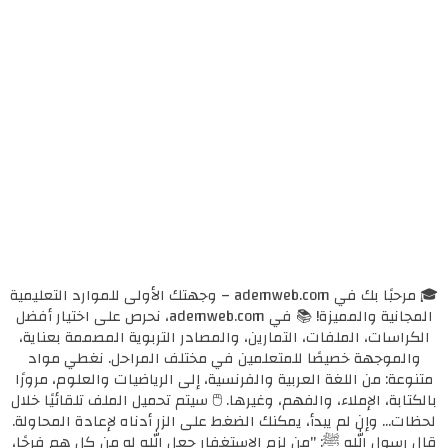
🎓 مرحبًا بك في ademweb.com – وجهتك الأولى للموارد التعليمية
المجانية والمميزة! 📚 في ademweb.com، نحرص على اختيار أفضل
الكراسات، الملفات، التمارين، والمصادر التربوية المصممة بعناية،
والموجهة خصيصًا للمتعلمين في مختلف المراحل. نغطي مواد
متنوعة: من اللغة العربية والفرنسية، إلى الرياضيات والعلوم، مرورًا
بالكتابة، الإملاء، والفهم، وغيرها. 🖱️ سيتم تحميل الملف تلقائيًا خلال
لحظات... وإن لم يبدأ، يمكنك الضغط على الزر أدناه لإعادة المحاولة.
قال رسول الله ﷺ: "من لزم الاستغفار جعل الله له من كل همٍ فرجًا،