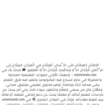
كَلِمَتَانِ خَفِيفَتَانِ عَلَى اللِّسَانِ، ثَقِيلَتَانِ فِي الْمِيزَانِ، حَبِيبَتَانِ إِلَى
الرَّحْمَنِ: سُبْحَانَ اللَّهِ وَبِحَمْدِهِ، سُبْحَانَ اللَّهِ الْعَظِيمِ. 🎓 مرحبًا بك في
ademweb.com – وجهتك الأولى للموارد التعليمية المجانية
والمميزة! في عالم تتسارع فيه التكنولوجيا وتتغير فيه طرق التعلم،
يبقى هدفنا ثابتًا وواضحًا: توفير محتوى تعليمي موثوق، مجاني،
وفعّال لكل من يسعى للتعلّم والتطور. سواء كنتَ ولي أمر يبحث عن
كراسات لتعليم أبنائه، أو معلمًا يبحث عن دعم إضافي لفصله، أو طالبًا
يريد تقوية مهاراته، فإنك في المكان الصحيح. 📚 في ademweb.com،
نحرص على اختيار أفضل الكراسات، الملفات، التمارين، والمصادر