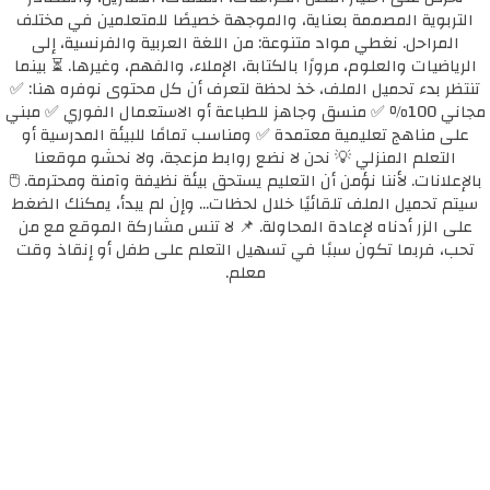
التربوية المصممة بعناية، والموجهة خصيصًا للمتعلمين في مختلف
المراحل. نغطي مواد متنوعة: من اللغة العربية والفرنسية، إلى
الرياضيات والعلوم، مرورًا بالكتابة، الإملاء، والفهم، وغيرها. ⏳ بينما
تنتظر بدء تحميل الملف، خذ لحظة لتعرف أن كل محتوى نوفره هنا: ✅
مجاني 100٪ ✅ منسق وجاهز للطباعة أو الاستعمال الفوري ✅ مبني
على مناهج تعليمية معتمدة ✅ ومناسب تمامًا للبيئة المدرسية أو
التعلم المنزلي 💡 نحن لا نضع روابط مزعجة، ولا نحشو موقعنا
بالإعلانات. لأننا نؤمن أن التعليم يستحق بيئة نظيفة وآمنة ومحترمة. 🖱️
سيتم تحميل الملف تلقائيًا خلال لحظات... وإن لم يبدأ، يمكنك الضغط
على الزر أدناه لإعادة المحاولة. 📌 لا تنس مشاركة الموقع مع من
تحب، فربما تكون سببًا في تسهيل التعلم على طفل أو إنقاذ وقت
معلم.