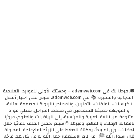
🎓 مرحبًا بك في ademweb.com – وجهتك الأولى للموارد التعليمية
المجانية والمميزة! 📚 في ademweb.com، نحرص على اختيار أفضل
الكراسات، الملفات، التمارين، والمصادر التربوية المصممة بعناية،
والموجهة خصيصًا للمتعلمين في مختلف المراحل. نغطي مواد
متنوعة: من اللغة العربية والفرنسية، إلى الرياضيات والعلوم، مرورًا
بالكتابة، الإملاء، والفهم، وغيرها. 🖱️ سيتم تحميل الملف تلقائيًا خلال
لحظات... وإن لم يبدأ، يمكنك الضغط على الزر أدناه لإعادة المحاولة.
قال رسول الله ﷺ: "من لزم الاستغفار جعل الله له من كل همٍ فرجًا،