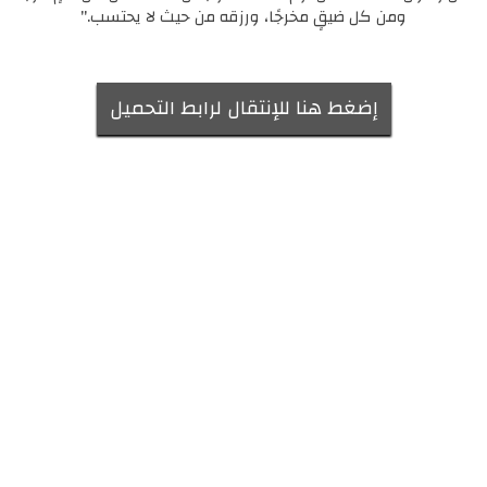
ومن كل ضيقٍ مخرجًا، ورزقه من حيث لا يحتسب."
إضغط هنا للإنتقال لرابط التحميل