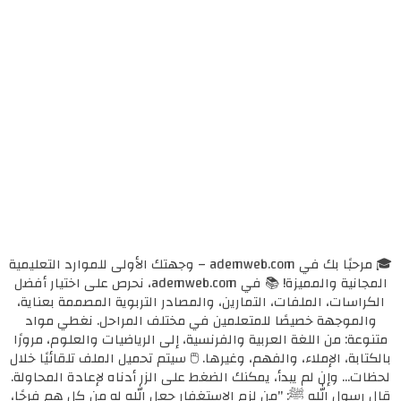
🎓 مرحبًا بك في ademweb.com – وجهتك الأولى للموارد التعليمية
المجانية والمميزة! 📚 في ademweb.com، نحرص على اختيار أفضل
الكراسات، الملفات، التمارين، والمصادر التربوية المصممة بعناية،
والموجهة خصيصًا للمتعلمين في مختلف المراحل. نغطي مواد
متنوعة: من اللغة العربية والفرنسية، إلى الرياضيات والعلوم، مرورًا
بالكتابة، الإملاء، والفهم، وغيرها. 🖱️ سيتم تحميل الملف تلقائيًا خلال
لحظات... وإن لم يبدأ، يمكنك الضغط على الزر أدناه لإعادة المحاولة.
قال رسول الله ﷺ: "من لزم الاستغفار جعل الله له من كل همٍ فرجًا،