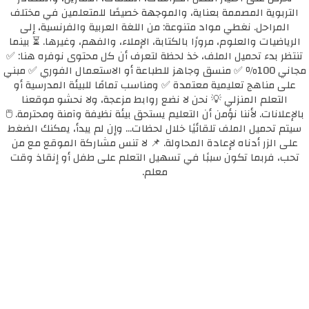
التربوية المصممة بعناية، والموجهة خصيصًا للمتعلمين في مختلف
المراحل. نغطي مواد متنوعة: من اللغة العربية والفرنسية، إلى
الرياضيات والعلوم، مرورًا بالكتابة، الإملاء، والفهم، وغيرها. ⏳ بينما
تنتظر بدء تحميل الملف، خذ لحظة لتعرف أن كل محتوى نوفره هنا: ✅
مجاني 100٪ ✅ منسق وجاهز للطباعة أو الاستعمال الفوري ✅ مبني
على مناهج تعليمية معتمدة ✅ ومناسب تمامًا للبيئة المدرسية أو
التعلم المنزلي 💡 نحن لا نضع روابط مزعجة، ولا نحشو موقعنا
بالإعلانات. لأننا نؤمن أن التعليم يستحق بيئة نظيفة وآمنة ومحترمة. 🖱️
سيتم تحميل الملف تلقائيًا خلال لحظات... وإن لم يبدأ، يمكنك الضغط
على الزر أدناه لإعادة المحاولة. 📌 لا تنس مشاركة الموقع مع من
تحب، فربما تكون سببًا في تسهيل التعلم على طفل أو إنقاذ وقت
معلم.