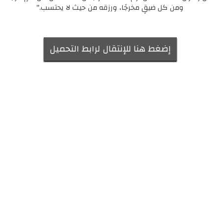
ومن كل ضيقٍ مخرجًا، ورزقه من حيث لا يحتسب."
إضغط هنا للإنتقال لرابط التحميل