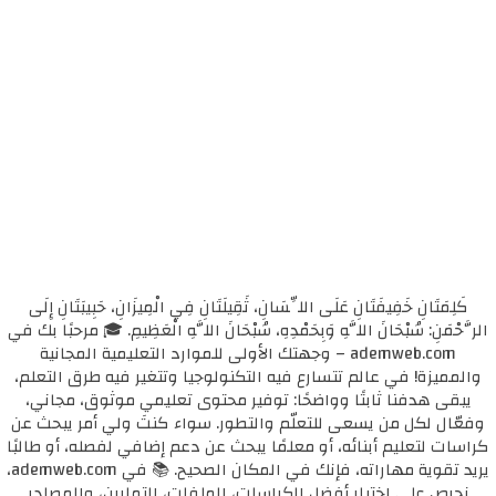
كَلِمَتَانِ خَفِيفَتَانِ عَلَى اللِّسَانِ، ثَقِيلَتَانِ فِي الْمِيزَانِ، حَبِيبَتَانِ إِلَى
الرَّحْمَنِ: سُبْحَانَ اللَّهِ وَبِحَمْدِهِ، سُبْحَانَ اللَّهِ الْعَظِيمِ. 🎓 مرحبًا بك في
ademweb.com – وجهتك الأولى للموارد التعليمية المجانية
والمميزة! في عالم تتسارع فيه التكنولوجيا وتتغير فيه طرق التعلم،
يبقى هدفنا ثابتًا وواضحًا: توفير محتوى تعليمي موثوق، مجاني،
وفعّال لكل من يسعى للتعلّم والتطور. سواء كنتَ ولي أمر يبحث عن
كراسات لتعليم أبنائه، أو معلمًا يبحث عن دعم إضافي لفصله، أو طالبًا
يريد تقوية مهاراته، فإنك في المكان الصحيح. 📚 في ademweb.com،
نحرص على اختيار أفضل الكراسات، الملفات، التمارين، والمصادر