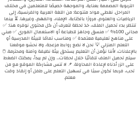
التربوية المصممة بعناية، والموجهة خصيصًا للمتعلمين في مختلف
المراحل. نغطي مواد متنوعة: من اللغة العربية والفرنسية، إلى
الرياضيات والعلوم، مرورًا بالكتابة، الإملاء، والفهم، وغيرها. ⏳ بينما
تنتظر بدء تحميل الملف، خذ لحظة لتعرف أن كل محتوى نوفره هنا: ✅
مجاني 100٪ ✅ منسق وجاهز للطباعة أو الاستعمال الفوري ✅ مبني
على مناهج تعليمية معتمدة ✅ ومناسب تمامًا للبيئة المدرسية أو
التعلم المنزلي 💡 نحن لا نضع روابط مزعجة، ولا نحشو موقعنا
بالإعلانات. لأننا نؤمن أن التعليم يستحق بيئة نظيفة وآمنة ومحترمة. 🖱️
سيتم تحميل الملف تلقائيًا خلال لحظات... وإن لم يبدأ، يمكنك الضغط
على الزر أدناه لإعادة المحاولة. 📌 لا تنس مشاركة الموقع مع من
تحب، فربما تكون سببًا في تسهيل التعلم على طفل أو إنقاذ وقت
معلم.