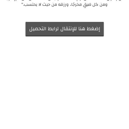
ومن كل ضيقٍ مخرجًا، ورزقه من حيث لا يحتسب."
إضغط هنا للإنتقال لرابط التحميل