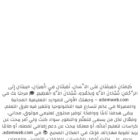
كَلِمَتَانِ خَفِيفَتَانِ عَلَى اللِّسَانِ، ثَقِيلَتَانِ فِي الْمِيزَانِ، حَبِيبَتَانِ إِلَى
الرَّحْمَنِ: سُبْحَانَ اللَّهِ وَبِحَمْدِهِ، سُبْحَانَ اللَّهِ الْعَظِيمِ. 🎓 مرحبًا بك في
ademweb.com – وجهتك الأولى للموارد التعليمية المجانية
والمميزة! في عالم تتسارع فيه التكنولوجيا وتتغير فيه طرق التعلم،
يبقى هدفنا ثابتًا وواضحًا: توفير محتوى تعليمي موثوق، مجاني،
وفعّال لكل من يسعى للتعلّم والتطور. سواء كنتَ ولي أمر يبحث عن
كراسات لتعليم أبنائه، أو معلمًا يبحث عن دعم إضافي لفصله، أو طالبًا
يريد تقوية مهاراته، فإنك في المكان الصحيح. 📚 في ademweb.com،
نحرص على اختيار أفضل الكراسات، الملفات، التمارين، والمصادر